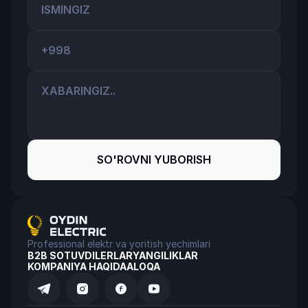
SO'ROVNI YUBORISH
Professional elektr va yoritish yechimlari
B2B SOTUV
DILERLAR
YANGILIKLAR
KOMPANIYA HAQIDA
ALOQA