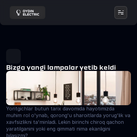
Bizga yangi lampalar yetib keldi
Yoritgichlar butun tarix davomida hayotimizda 
muhim rol o'ynab, qorong'u sharoitlarda yorug'lik va 
xavfsizlikni ta'minladi. Lekin birinchi chiroq qachon 
yaratilganini yoki eng qimmati nima ekanligini 
bilasizmi?