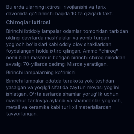
Bu erda ularning ixtirosi, rivojlanishi va tarix 
davomida qo'llanilishi haqida 10 ta qiziqarli fakt.
Chiroqlar ixtirosi
Birinchi ibtidoiy lampalar odamlar tomonidan tarixdan 
oldingi davrlarda mash'alalar va yonib turgan 
yog'och bo'laklari kabi oddiy olov shakllaridan 
foydalangan holda ixtiro qilingan. Ammo "chiroq" 
nomi bilan mashhur bo'lgan birinchi chiroq miloddan 
avvalgi 70-yillarda qadimgi Misrda yaratilgan.
Birinchi lampalarning ko'rinishi
Birinchi lampalar odatda terakota yoki toshdan 
yasalgan va yoqilg'i sifatida zaytun mevasi yog'ini 
ishlatgan. O'rta asrlarda shamlar yorug'lik uchun 
mashhur tanlovga aylandi va shamdonlar yog'och, 
metall va keramika kabi turli xil materiallardan 
tayyorlangan.