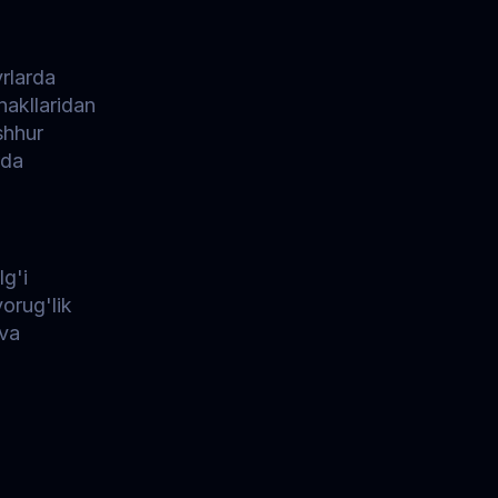
rlarda 
akllaridan 
hhur 
da 
g'i 
orug'lik 
va 