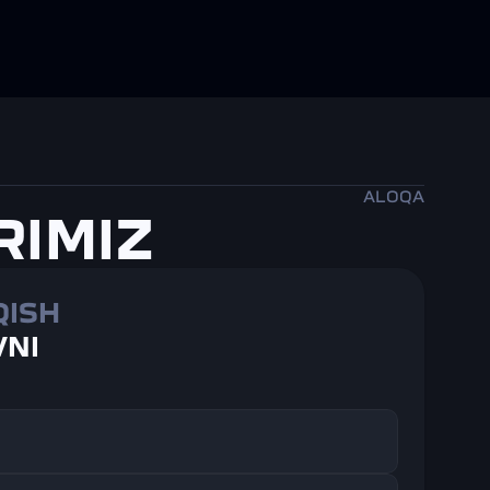
ALOQA
RIMIZ
QISH
NI 