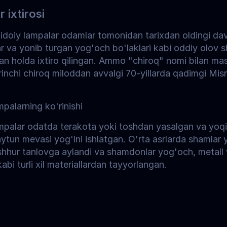
r ixtirosi
btidoiy lampalar odamlar tomonidan tarixdan oldingi dav
r va yonib turgan yog'och bo'laklari kabi oddiy olov sh
n holda ixtiro qilingan. Ammo "chiroq" nomi bilan mas
rinchi chiroq miloddan avvalgi 70-yillarda qadimgi Misr
.
mpalarning ko'rinishi
ampalar odatda terakota yoki toshdan yasalgan va yoqil
aytun mevasi yog'ini ishlatgan. O'rta asrlarda shamlar y
hhur tanlovga aylandi va shamdonlar yog'och, metall 
abi turli xil materiallardan tayyorlangan.