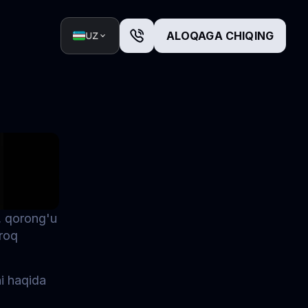
ALOQAGA CHIQING
UZ
 qorong'u 
roq 
i haqida 