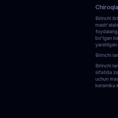
Chiroqla
Birinchi i
mash'alala
foydalanga
bo'lgan bi
yaratilgan
Birinchi la
Birinchi l
sifatida z
uchun mas
keramika k