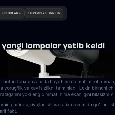
KOMPANIYA HAQIDA
BRENDLAR
 yangi lampalar yetib keldi
ar butun tarix davomida hayotimizda muhim rol o'ynab,
a yorug'lik va xavfsizlikni ta'minladi. Lekin birinchi chi
atilganini yoki eng qimmati nima ekanligini bilasizmi?
rning ixtirosi, rivojlanishi va tarix davomida qo'llanilish
arli fakt.