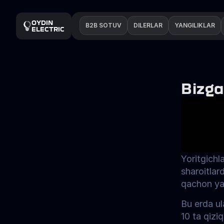
OYDIN 
B2B SOTUV
DILERLAR
YANGILIKLAR
ELECTRIC
Bizga
Yoritgichl
sharoitlard
qachon yar
Bu erda ula
10 ta qiziq